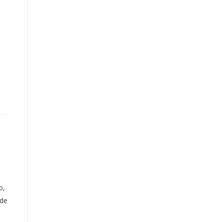
o,
 de