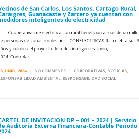
Vecinos de San Carlos, Los Santos, Cartago Rural,
Caraigres, Guanacaste y Zarcero ya cuentan con
medidores inteligentes de electricidad
● Cooperativas de electrificación rural benefician a más de un mill
de personas de zonas rurales. ● CONELECTRICAS R.L celebra sus 
años y culmina el proyecto de redes inteligentes. Junio,
2024. Controlar…
18 JUNIO, 2024
NO COMMENTS
CORPORATIVAS
,
NOTICIAS
,
RESPONSABILIDAD AMBIENTAL
,
RESPONSABILIDAD SOCIAL
CARTEL DE INVITACION DP – 001 – 2024 | Servicio
de Auditoría Externa Financiera-Contable Periodo
2024