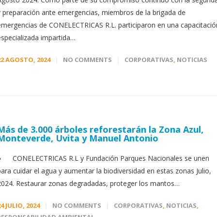
y preparación ante emergencias, miembros de la brigada de
emergencias de CONELECTRICAS R.L. participaron en una capacitació
especializada impartida…
22 AGOSTO, 2024
NO COMMENTS
CORPORATIVAS
,
NOTICIAS
Más de 3.000 árboles reforestarán la Zona Azul,
Monteverde, Uvita y Manuel Antonio
● CONELECTRICAS R.L y Fundación Parques Nacionales se unen
para cuidar el agua y aumentar la biodiversidad en estas zonas Julio,
2024. Restaurar zonas degradadas, proteger los mantos…
24 JULIO, 2024
NO COMMENTS
CORPORATIVAS
,
NOTICIAS
,