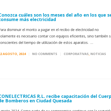
Conozca cuáles son los meses del año en los que s
consume más electricidad
Para disminuir el monto a pagar en el recibo de electricidad no
solamente es necesario contar con equipos eficientes, sino también s
conscientes del tiempo de utilización de estos aparatos. …
22 AGOSTO, 2024
NO COMMENTS
CORPORATIVAS
,
NOTICIAS
CONELECTRICAS R.L. recibe capacitación del Cuer
de Bomberos en Ciudad Quesada
Agosto 2024. Como parte de su compromiso continuo con la segurid