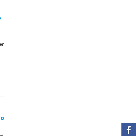
e
er
po
ad