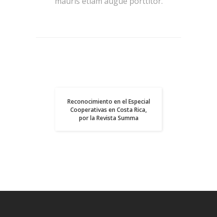
mauris etiam augue porttitor.
la
a
Reconocimiento en el Especial
o
Cooperativas en Costa Rica,
por la Revista Summa